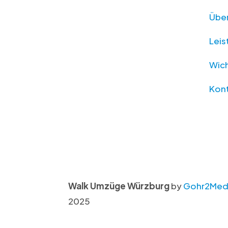
Über
Lei
Wich
Kon
Walk Umzüge Würzburg
by
Gohr2Med
2025